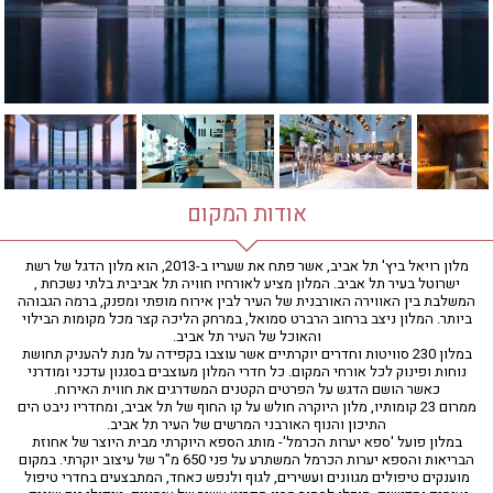
חדר כושר
חמאם טורקי
טיפול במים
טיפול קלאסי
טיפולי קוסמטיקה
סאונה רטובה
סאונה יבשה
סוויטה
אודות המקום
עיסוי אבנים חמות
עיסוי תאילנדי
מלון רויאל ביץ' תל אביב, אשר פתח את שעריו ב-2013, הוא מלון הדגל של רשת
ישרוטל בעיר תל אביב. המלון מציע לאורחיו חוויה תל אביבית בלתי נשכחת ,
שיאצו
המשלבת בין האווירה האורבנית של העיר לבין אירוח מופתי ומפנק, ברמה הגבוהה
ביותר. המלון ניצב ברחוב הרברט סמואל, במרחק הליכה קצר מכל מקומות הבילוי
והאוכל של העיר תל אביב.
במלון 230 סוויטות וחדרים יוקרתיים אשר עוצבו בקפידה על מנת להעניק תחושת
נוחות ופינוק לכל אורחי המקום. כל חדרי המלון מעוצבים בסגנון עדכני ומודרני
כאשר הושם הדגש על הפרטים הקטנים המשדרגים את חווית האירוח.
ממרום 23 קומותיו, מלון היוקרה חולש על קו החוף של תל אביב, ומחדריו ניבט הים
התיכון והנוף האורבני המרשים של העיר תל אביב.
במלון פועל 'ספא יערות הכרמל'- מותג הספא היוקרתי מבית היוצר של אחוזת
הבריאות והספא יערות הכרמל המשתרע על פני 650 מ"ר של עיצוב יוקרתי. במקום
מוענקים טיפולים מגוונים ועשירים, לגוף ולנפש כאחד, המתבצעים בחדרי טיפול