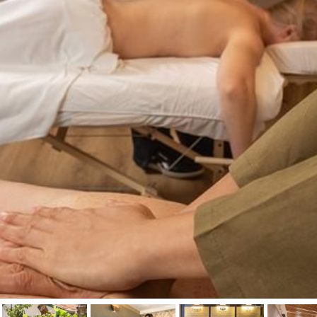
טיפול קלאסי
טיפולי קוסמטיקה
סאונה רטובה
סאונה יבשה
סוויטה
עיסוי אבנים חמות
עיסוי תאילנדי
שיאצו