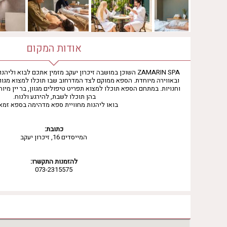
אודות המקום
ZAMARIN SPA השוכן במושבה זיכרון יעקב מזמין אתכם לבוא 
ובאווירה מיוחדת. הספא ממוקם לצד המדרחוב שבו תוכלו למצוא מגוון
וחנויות. במתחם הספא תוכלו למצוא תפריט טיפולים מגוון, בר יין מיוח
בהן תוכלו לשבת, להירגע ולנוח.
בואו ליהנות מחוויית ספא מדהימה בספא זמאר
כתובת:
המייסדים 16, זיכרון יעקב
להזמנות התקשרו:
073-2315575
שעות פעילות הספא
יום ראשון
09:00 - 17:00
יום שני
09:00 - 17:00
יום שלישי
09:00 - 17:00