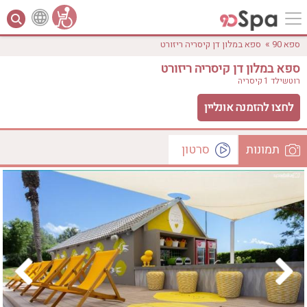
»
ספא 90
ספא במלון דן קיסריה ריזורט
ספא במלון דן קיסריה ריזורט
רוטשילד 1
קיסריה
לחצו להזמנה אונליין
תמונות
סרטון
לפי אבזורים
המקום
וידאו
אישור
טווח מחירים
₪0 - ₪3000
אירוודה
ארוחה
בריכה מחוממת
בריכה חיצונית
ג'קוזי
ג'קוזי פרטי