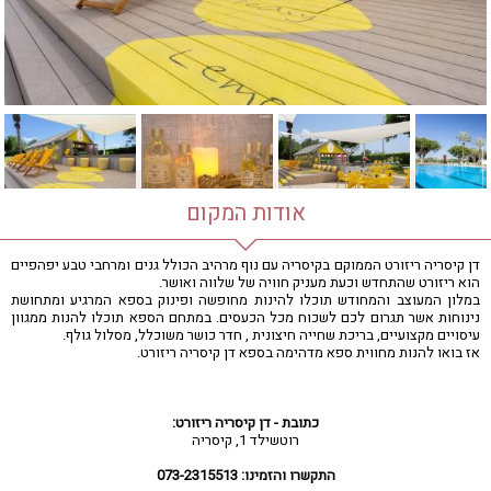
חדר כושר
חמאם טורקי
טיפול במים
טיפול קלאסי
טיפולי קוסמטיקה
סאונה רטובה
סאונה יבשה
סוויטה
אודות המקום
עיסוי אבנים חמות
עיסוי תאילנדי
דן קיסריה ריזורט הממוקם בקיסריה עם נוף מרהיב הכולל גנים ומרחבי טבע יפהפיים
הוא ריזורט שהתחדש וכעת מעניק חוויה של שלווה ואושר.
שיאצו
במלון המעוצב והמחודש תוכלו להינות מחופשה ופינוק בספא המרגיע ומתחושת
נינוחות אשר תגרום לכם לשכוח מכל הכעסים. במתחם הספא תוכלו להנות ממגוון
עיסויים מקצועיים, בריכת שחייה חיצונית , חדר כושר משוכלל, מסלול גולף.
אז בואו להנות מחווית ספא מדהימה בספא דן קיסריה ריזורט.
כתובת - דן קיסריה ריזורט:
רוטשילד 1, קיסריה
התקשרו והזמינו: 073-2315513