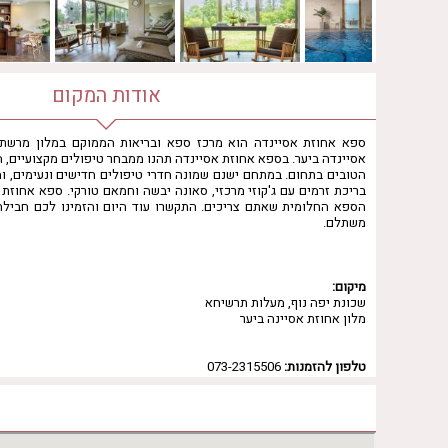
אודות המקום
אסיינדה ביער. בספא אחוזת אסיינדה תהנו ממבחר טיפולים מקצועיים, 
הטובים בתחום. במתחם ישנם שמונה חדרי טיפולים חדישים ונעימים, ומ
בריכת זרמים עם ג'קוזי מרכזי, סאונה יבשה וחמאם טורקי. ספא אחוזת 
הספא החלומית שאתם צריכים. התקשרו עוד היום והזמינו לכם חביל
משתלם.
מיקום:
שכונת יפה נוף, מעלות תרשיחא
מלון אחוזת אסיינה ביער
טלפון להזמנות:
073-2315506
שעות פעילות הספא
יום ראשון
10:00 - 19:00