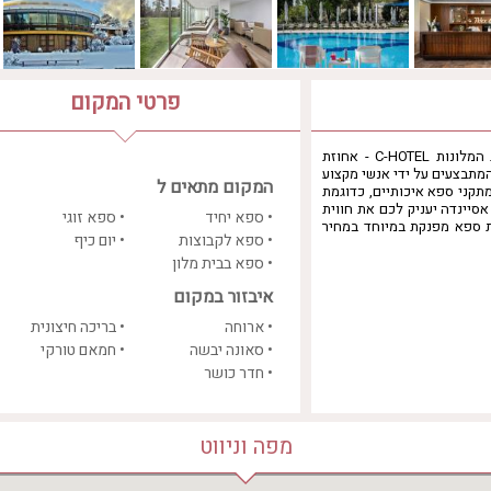
פרטי המקום
ספא אחוזת אסיינדה הוא מרכז ספא ובריאות הממוקם במלון מרשת המלונות C-HOTEL - אחוזת
המתבצעים על ידי אנשי מקצוע
המקום מתאים ל
תקני ספא איכותיים, כדוגמת
אסיינדה יעניק לכם את חווית
• ספא יחיד
• ספא זוגי
ת ספא מפנקת במיוחד במחיר
• ספא לקבוצות
• יום כיף
• ספא בבית מלון
איבזור במקום
• ארוחה
• בריכה חיצונית
• סאונה יבשה
• חמאם טורקי
• חדר כושר
מפה וניווט