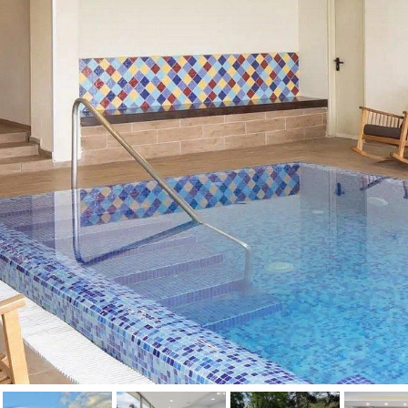
טיפול קלאסי
טיפולי קוסמטיקה
סאונה רטובה
סאונה יבשה
סוויטה
עיסוי אבנים חמות
עיסוי תאילנדי
שיאצו