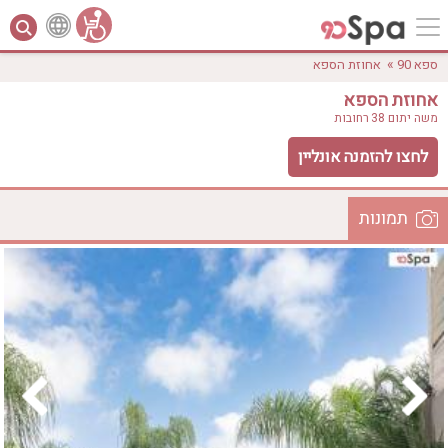
»
ספא 90
אחוזת הספא
אחוזת הספא
משה יתום 38
רחובות
לחצו להזמנה אונליין
תמונות
לפי אבזורים
המקום
אישור
טווח מחירים
₪0 - ₪3000
אירוודה
ארוחה
בריכה מחוממת
בריכה חיצונית
ג'קוזי
ג'קוזי פרטי