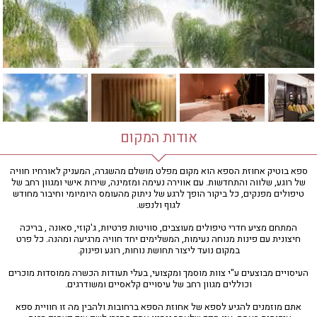
חדר כושר
חמאם טורקי
טיפול במים
טיפול קלאסי
טיפולי קוסמטיקה
סאונה רטובה
סאונה יבשה
סוויטה
אודות המקום
עיסוי אבנים חמות
עיסוי תאילנדי
ספא בוטיק אחוזת הספא הוא מקום מפלט מושלם מהשגרה, המעניק לאורחיו חוויה
של רוגע, שלווה והתחדשות. עם אווירה נעימה ומזמינה, שירות אישי ומגוון רחב של
שיאצו
טיפולים מפנקים, כל ביקור הופך לרגע של ניתוק מהעומס היומיומי וחיבור מחודש
לגוף ולנפש.
המתחם מציע חדרי טיפולים מעוצבים, סוויטות פרטיות, ג'קוזי, סאונה , בריכה
חיצונית עם פינות מנוחה נעימות, המשלימים יחד חוויה מרגיעה ומהנה. כל פרט
במקום נועד ליצור תחושת נוחות, רוגע ופינוק.
העיסויים מבוצעים ע"י צוות מוסמך ומקצועי, בעלי תעודות הכשרה ממוסדות מוכרים
וכוללים מגוון רחב של עיסויים קלאסיים ומשודרגים.
אתם מוזמנים להגיע לספא של אחוזת הספא ברחובות ולהבין מה זו חוויית ספא